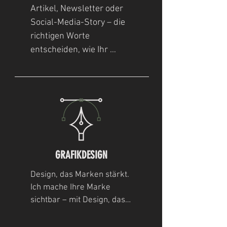
Artikel, Newsletter oder 
Social-Media-Story – die 
richtigen Worte 
entscheiden, wie Ihr 
Unternehmen 
wahrgenommen wird. Ich 
entwickle Texte mit 
Charakter, die informieren, 
berühren und im 
Gedächtnis bleiben.

Von Corporate Wording und 
GRAFIKDESIGN
Copywriting über Stories 
und Slogans bis hin zu 
Design, das Marken stärkt.

Zeitungs-PR oder Pitches: 
Ich mache Ihre Marke 
Jeder Text wird individuell 
sichtbar – mit Design, das 
Charakter hat, 
auf Ihre Marke, Ihre 
Wiedererkennung schafft 