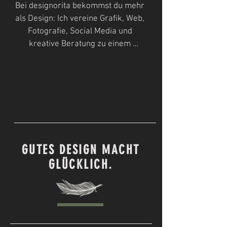
Bei designorita bekommst du mehr 
als Design: Ich vereine Grafik, Web, 
Fotografie, Social Media und 
kreative Beratung zu einem 
stimmigen Ganzen. Ob für dein 
Unternehmen, dein Projekt oder 
deine persönliche Idee – ich 
entwickle Lösungen, die sichtbar 
machen, was dich einzigartig 
macht. Mit einem Auge fürs Detail, 
einem Gespür für Trends und viel 
Leidenschaft für Gestaltung.
GUTES DESIGN MACHT
GLÜCKLICH.