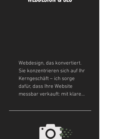
Webdesign, das konvertiert.

Sie konzentrieren sich auf Ihr 
Kerngeschäft – ich sorge 
dafür, dass Ihre Website 
messbar verkauft: mit klarer 
User Experience, starker 
Conversion Rate und einem 
Markenauftritt, der Vertrauen 
schafft. Ob Re-Design Ihrer 
bestehenden Seite oder 