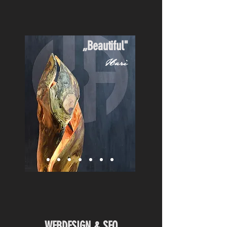
„Beautiful"
Hari
WEBDESIGN & SEO